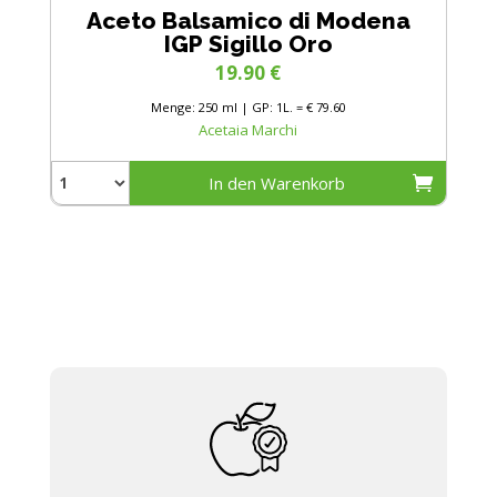
Aceto Balsamico di Modena
IGP Sigillo Oro
19.90
€
Menge: 250 ml | GP: 1L. = € 79.60
Acetaia Marchi
In den Warenkorb