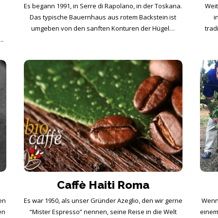
Es begann 1991, in Serre di Rapolano, in der Toskana.
Weit
Das typische Bauernhaus aus rotem Backstein ist
i
umgeben von den sanften Konturen der Hügel…
trad
..
Caffè Haiti Roma
en
Es war 1950, als unser Gründer Azeglio, den wir gerne
Wenn 
en
“Mister Espresso” nennen, seine Reise in die Welt
einem