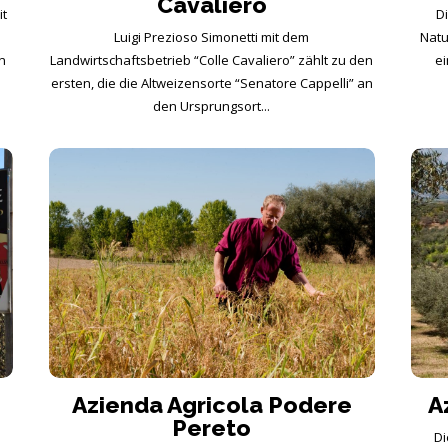
Cavaliero
it
D
Luigi Prezioso Simonetti mit dem
Natu
n
Landwirtschaftsbetrieb “Colle Cavaliero” zählt zu den
ei
ersten, die die Altweizensorte “Senatore Cappelli” an
den Ursprungsort...
Azienda Agricola Podere
A
Pereto
Di