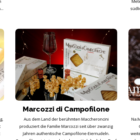
m
Mete
..
südl
Marcozzi di Campofilone
g,
Aus dem Land der berühmten Maccheroncini
Na.M
t
produziert die Familie Marcozzi seit über zwanzig
t
Jahren authentische Campofilone-Eiernudeln.
weit