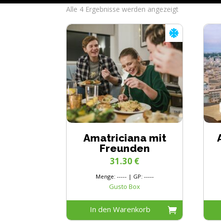
Alle 4 Ergebnisse werden angezeigt
Amatriciana mit
Freunden
31.30
€
Menge: ----- | GP: -----
Gusto Box
In den Warenkorb