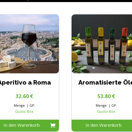
Aperitivo a Roma
Aromatisierte Öl
32.60
€
53.80
€
Menge: | GP:
Menge: | GP:
Gusto Box
Gusto Box
In den Warenkorb
In den Warenkorb