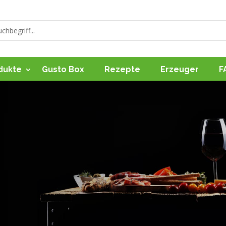
dukte
Gusto Box
Rezepte
Erzeuger
F