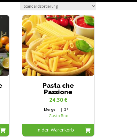
e
Pasta che
Passione
24.30
€
Menge: -- | GP: --
Gusto Box
In den Warenkorb