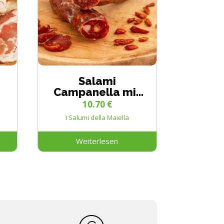
Salami
Campanella mit
Chili
10.70
€
I Salumi della Maiella
Weiterlesen