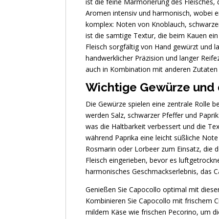
ist die feine Marmorierung des Fleisches,
Aromen intensiv und harmonisch, wobei e
komplex: Noten von Knoblauch, schwarzem
ist die samtige Textur, die beim Kauen ei
Fleisch sorgfältig von Hand gewürzt und l
handwerklicher Präzision und langer Reif
auch in Kombination mit anderen Zutaten 
Wichtige Gewürze und d
Die Gewürze spielen eine zentrale Rolle 
werden Salz, schwarzer Pfeffer und Papri
was die Haltbarkeit verbessert und die Te
während Paprika eine leicht süßliche Note
Rosmarin oder Lorbeer zum Einsatz, die d
Fleisch eingerieben, bevor es luftgetrock
harmonisches Geschmackserlebnis, das Ca
Genießen Sie Capocollo optimal mit diesen
Kombinieren Sie Capocollo mit frischem C
mildem Käse wie frischen Pecorino, um d