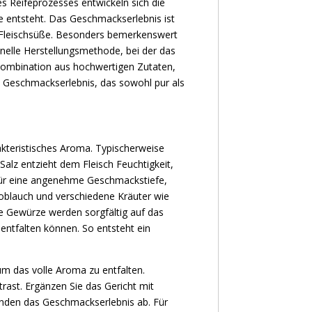
es Reifeprozesses entwickeln sich die
 entsteht. Das Geschmackserlebnis ist
n Fleischsüße. Besonders bemerkenswert
onelle Herstellungsmethode, bei der das
e Kombination aus hochwertigen Zutaten,
s Geschmackserlebnis, das sowohl pur als
akteristisches Aroma. Typischerweise
alz entzieht dem Fleisch Feuchtigkeit,
e für eine angenehme Geschmackstiefe,
noblauch und verschiedene Kräuter wie
e Gewürze werden sorgfältig auf das
entfalten können. So entsteht ein
um das volle Aroma zu entfalten.
ast. Ergänzen Sie das Gericht mit
unden das Geschmackserlebnis ab. Für