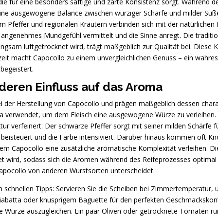
 die für eine besonders saftige und zarte Konsistenz sorgt. Während d
ine ausgewogene Balance zwischen würziger Schärfe und milder Süße
 Pfeffer und regionalen Kräutern verbinden sich mit der natürliche
n angenehmes Mundgefühl vermittelt und die Sinne anregt. Die traditi
angsam luftgetrocknet wird, trägt maßgeblich zur Qualität bei. Dies
ezeit macht Capocollo zu einem unvergleichlichen Genuss – ein wahre
begeistert.
eren Einfluss auf das Aroma
bei der Herstellung von Capocollo und prägen maßgeblich dessen char
ka verwendet, um dem Fleisch eine ausgewogene Würze zu verleihen. S
xtur verfeinert. Der schwarze Pfeffer sorgt mit seiner milden Schärf
 beisteuert und die Farbe intensiviert. Darüber hinaus kommen oft K
em Capocollo eine zusätzliche aromatische Komplexität verleihen. Di
net wird, sodass sich die Aromen während des Reifeprozesses optimal 
pocollo von anderen Wurstsorten unterscheidet.
 schnellen Tipps: Servieren Sie die Scheiben bei Zimmertemperatur, 
iabatta oder knusprigem Baguette für den perfekten Geschmackskontr
ie Würze auszugleichen. Ein paar Oliven oder getrocknete Tomaten r