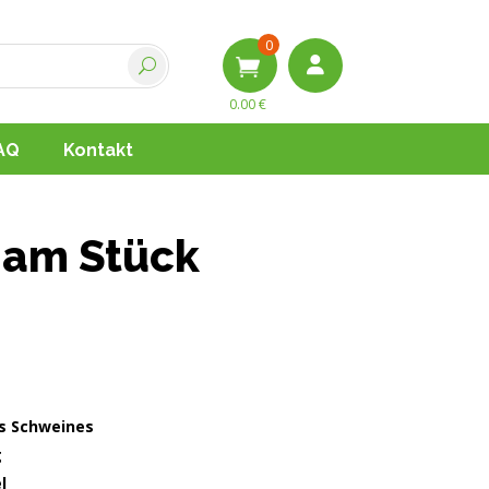
0
0.00
€
AQ
Kontakt
 am Stück
s Schweines
g
l