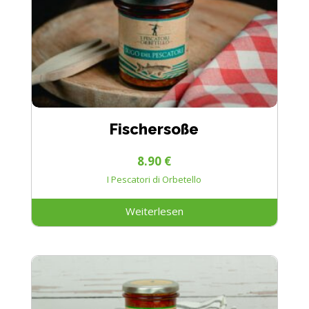
Fischersoße
8.90
€
I Pescatori di Orbetello
Weiterlesen