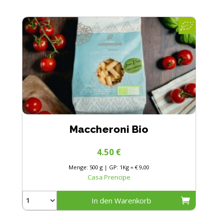
Maccheroni Bio
4.50
€
Menge: 500 g | GP: 1Kg = € 9,00
Casa Prencipe
In den Warenkorb