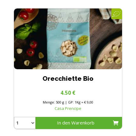
Orecchiette Bio
4.50
€
Menge: 500 g | GP: 1Kg = € 9,00
Casa Prencipe
In den Warenkorb