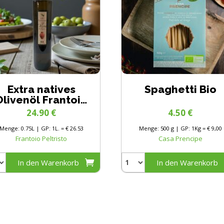
Extra natives
Spaghetti Bio
Olivenöl Frantoio
Peltristo Bio
24.90
€
4.50
€
Menge: 0.75L | GP: 1L. = € 26.53
Menge: 500 g | GP: 1Kg = € 9,00
Frantoio Peltristo
Casa Prencipe
In den Warenkorb
In den Warenkorb