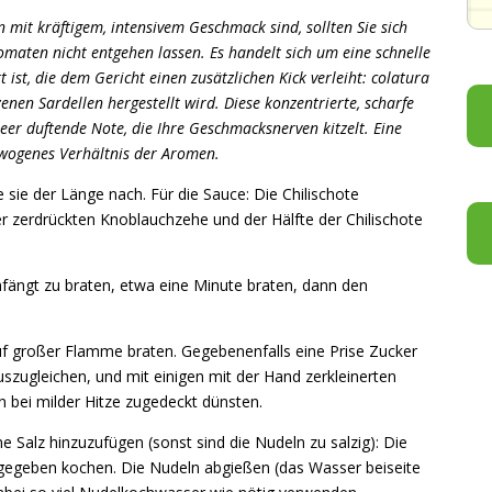
 mit kräftigem, intensivem Geschmack sind, sollten Sie sich
tomaten nicht entgehen lassen. Es handelt sich um eine schnelle
 ist, die dem Gericht einen zusätzlichen Kick verleiht: colatura
lzenen Sardellen hergestellt wird. Diese konzentrierte, scharfe
eer duftende Note, die Ihre Geschmacksnerven kitzelt. Eine
ewogenes Verhältnis der Aromen.
 sie der Länge nach. Für die Sauce: Die Chilischote
er zerdrückten Knoblauchzehe und der Hälfte der Chilischote
nfängt zu braten, etwa eine Minute braten, dann den
f großer Flamme braten. Gegebenenfalls eine Prise Zucker
zugleichen, und mit einigen mit der Hand zerkleinerten
 bei milder Hitze zugedeckt dünsten.
Salz hinzuzufügen (sonst sind die Nudeln zu salzig): Die
ngegeben kochen. Die Nudeln abgießen (das Wasser beiseite