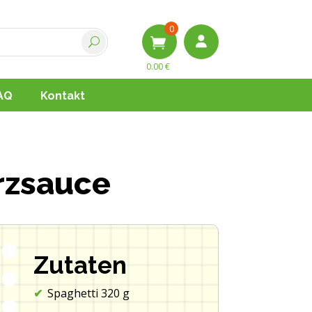
0
0.00
€
AQ
Kontakt
rzsauce
Zutaten
Spaghetti 320 g