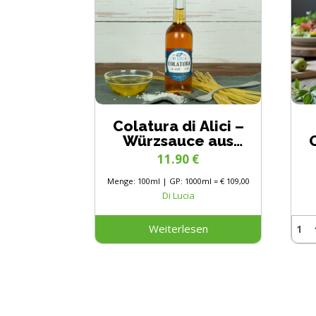
Colatura di Alici –
Würzsauce aus
sardellen
11.90
€
Menge: 100ml | GP: 1000ml = € 109,00
Di Lucia
Weiterlesen