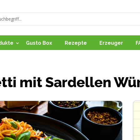
dukte
Gusto Box
Rezepte
Erzeuger
F
tti mit Sardellen Wü