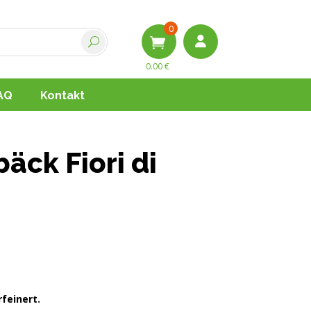
0
0.00
€
AQ
Kontakt
ck Fiori di
feinert.