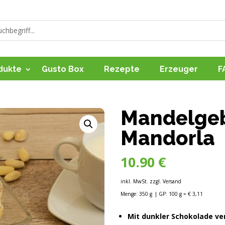
dukte
Gusto Box
Rezepte
Erzeuger
F
Mandelgebä
Mandorla
10.90
€
inkl. MwSt. zzgl. Versand
Menge: 350 g
| GP: 100 g = € 3,11
Mit dunkler Schokolade ver