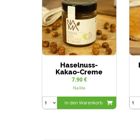
Haselnuss-
Kakao-Creme
7.90
€
Na.Ma
In den Warenkorb