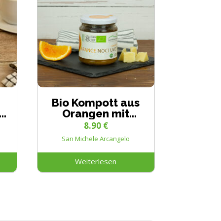
Bio Kompott aus
n
Orangen mit
Walnüssen und
8.90
€
e
Rosinen
San Michele Arcangelo
Weiterlesen