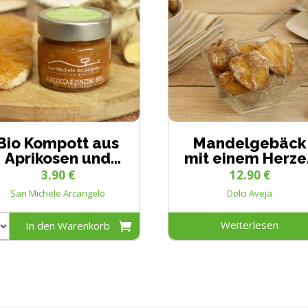
Bio Kompott aus
Mandelgebäck
Aprikosen und
mit einem Herze
Ingwer 100g
aus
3.90
€
12.90
€
Schwarzkirsch
San Michele Arcangelo
Dolci Aveja
Weiterlesen
In den Warenkorb