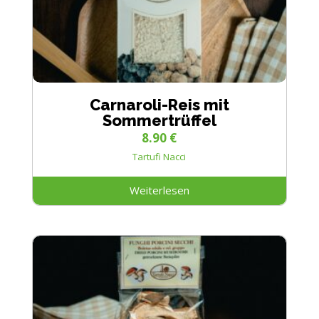
Carnaroli-Reis mit
Sommertrüffel
8.90
€
Tartufi Nacci
Weiterlesen