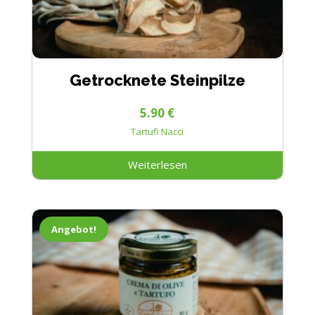
Getrocknete Steinpilze
5.90
€
Tartufi Nacci
Weiterlesen
Angebot!